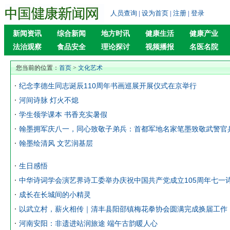
人员查询
|
设为首页
|
注册
|
登录
新闻资讯
综合新闻
地方时讯
健康生活
健康产业
法治观察
食品安全
理论探讨
视频播报
名医名院
您当前的位置：
首页
>
文化艺术
纪念李德生同志诞辰110周年书画巡展开展仪式在京举行
河间诗脉 灯火不熄
学生领学课本 书香充实暑假
翰墨拥军庆八一，同心致敬子弟兵：首都军地名家笔墨致敬武警官
翰墨绘清风 文艺润基层
生日感悟
中华诗词学会演艺界诗工委举办庆祝中国共产党成立105周年七一
成长在长城间的小精灵
以武立村，薪火相传｜清丰县阳邵镇梅花拳协会圆满完成换届工作
河南安阳：非遗进站润旅途 端午古韵暖人心