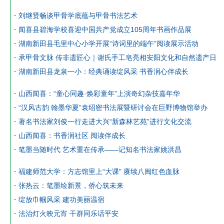
刘继贤畅谈甲骨学底蕴与甲骨书法艺术
闻喜县碧海学校喜迎中国共产党成立105周年书画作品展
湖南新田县毛里中心小学开展“诗词里的端午”阅读展示活动
承甲骨文脉 传非遗匠心｜谢氏手工皂亮相安阳文化和自然遗产日
湖南新田县龙泉一小：经典诵读绽风采 书香润心伴成长
山西闻喜：“童心同趣·焕彩童年”上演奇幻杂技嘉年华
“汉风古韵 翰墨华夏”袁绍密书法展暨研讨会在巨野博物馆举办
著名书法家刘俊一行走进大兴“新森林艺苑”进行文化交流
山西闻喜：书香润社区 阅读伴成长
笔墨当随时代 艺术重在传承——记知名书法家姚洪昌
福建师范大学：方志馆里上“大课” 赓续八闽红色血脉
张热云：笔墨绘新景，侨心筑未来
绽放巾帼风采 建功美丽温宿
法治灯火映元宵 干群同乐话平安