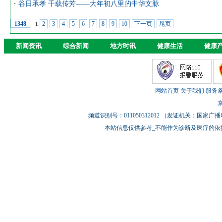
谷日承孝 千载传芳——大年初八里的中华文脉
2
3
4
5
6
7
8
9
10
下一页
尾页
1348
1
新闻资讯
综合新闻
地方时讯
健康生活
健康
网站首页
关于我们
服务
京
频道识别号：011050312012 （发证机关：国
本站信息仅供参考_不能作为诊断及医疗的依