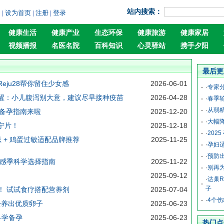
站内搜索：
询
|
设为首页
|
注册
|
登录
健康生活
健康产业
生态环保
健康旅游
健康家居
视频播报
名医名院
百科知识
心灵驿站
携手夕阳
最后更
ju28帮你留住少女感
2026-06-01
·
专家分
醒：小儿腹泻别大意，建议尽早接种疫苗
2026-04-28
·
春季
·
从弱
性备孕指南来啦
2025-12-20
·
大幅
宁片！
2025-12-18
·
202
忌 + 鸡蛋过敏适配品牌推荐
2025-11-25
·
孕妇
·
预防
流感季科学选择指南
2025-11-22
·
别再
2025-09-12
·
达巢R
子
！ 试试食疗搭配营养剂
2025-07-04
·
4个
松养出优质卵子
2025-06-23
科学备孕
2025-06-23
热门点