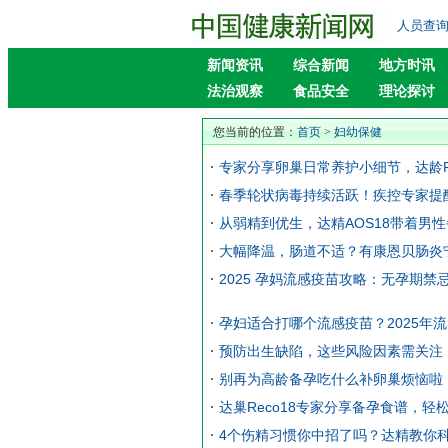
人员查
新闻资讯
综合新闻
地方时讯
法治观察
食品安全
理论探讨
您当前的位置：
首页
>
妇幼保健
专家分享卵巢日常养护小细节，达龄Re
春季轮状病毒持续活跃！疾控专家提
从弱精到优生，达精AOS18带着男
大幅降温，肠道不适？有康恩贝肠炎
2025 孕妈流感疫苗攻略：无孕期禁
孕妇适合打哪个流感疫苗？2025年
预防出生缺陷，这些风险因素需关注
别再为高龄备孕吃什么补卵巢烦恼啦
达巢Reco18专家分享备孕食谱，轻
4个伤精习惯你中招了吗？达精教你