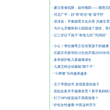
夏日美食陷阱，如何预防——康恩贝
河北广平：好“孕”时光“爸”道守护
深泽县：齐奏婚育文化乐章 共建生
为什么牙菌斑和小甜甜成了朋友，受
让三岁以下孩子“有地儿托”“托得好”
小心！脊柱侧弯正在伤害孩子的健康
石家庄市新华区计生协开展2025年
多举措护航儿童健康成长
儿童怎样运动最能“蹿个子”
“小胖墩”为何越来越多
五个早期信号 发现星星的孩子
原始反射关乎健康发育？新手爸妈快
打了HPV疫苗就不用再筛查？
护佑女性健康 中医这样开方