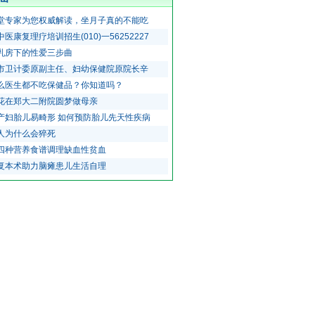
堂专家为您权威解读，坐月子真的不能吃
医康复理疗培训招生(010)一56252227
乳房下的性爱三步曲
市卫计委原副主任、妇幼保健院原院长辛
么医生都不吃保健品？你知道吗？
花在郑大二附院圆梦做母亲
产妇胎儿易畸形 如何预防胎儿先天性疾病
人为什么会猝死
四种营养食谱调理缺血性贫血
复本术助力脑瘫患儿生活自理