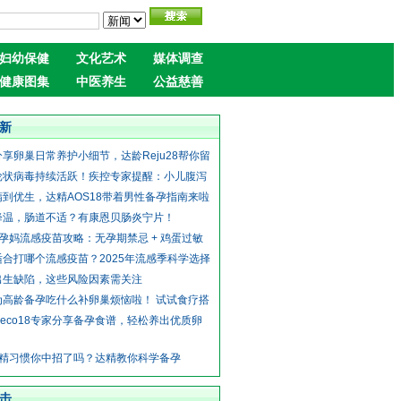
妇幼保健
文化艺术
媒体调查
健康图集
中医养生
公益慈善
新
享卵巢日常养护小细节，达龄Reju28帮你留
轮状病毒持续活跃！疾控专家提醒：小儿腹泻
精到优生，达精AOS18带着男性备孕指南来啦
降温，肠道不适？有康恩贝肠炎宁片！
5 孕妈流感疫苗攻略：无孕期禁忌 + 鸡蛋过敏
适合打哪个流感疫苗？2025年流感季科学选择
出生缺陷，这些风险因素需关注
为高龄备孕吃什么补卵巢烦恼啦！ 试试食疗搭
eco18专家分享备孕食谱，轻松养出优质卵
伤精习惯你中招了吗？达精教你科学备孕
击