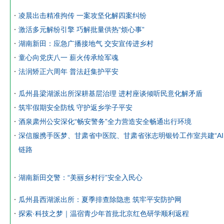
凌晨出击精准拘传 一案攻坚化解四案纠纷
激活多元解纷引擎 巧解批量供热“烦心事”
湖南新田：应急广播接地气 交安宣传进乡村
童心向党庆八一 薪火传承绘军魂
法润矫正六周年 普法赶集护平安
瓜州县梁湖派出所深耕基层治理 进村座谈倾听民意化解矛盾
筑牢假期安全防线 守护返乡学子平安
酒泉肃州公安深化“畅安警务”全力营造安全畅通出行环境
深信服携手医梦、甘肃省中医院、甘肃省张志明银铃工作室共建“AI·
链路
湖南新田交警：“美丽乡村行”安全入民心
瓜州县西湖派出所：夏季排查除隐患 筑牢平安防护网
探索·科技之梦｜温宿青少年首批北京红色研学顺利返程