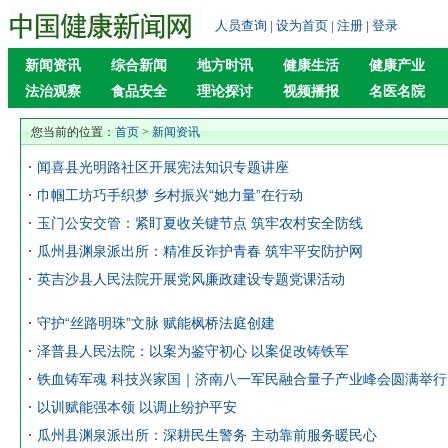
人员查询
|
设为首页
|
注册
|
登录
新闻资讯
综合新闻
地方时讯
健康生活
健康产业
法治观察
食品安全
理论探讨
视频播报
名医名院
您当前的位置：
首页
>
新闻资讯
闻喜县光明路社区开展宪法知识专题讲座
巾帼工坊巧手织梦 乡村振兴“她力量”在行动
玉门公安交管：紧盯夏收关键节点 筑牢农村安全防线
瓜州县渊泉派出所：精准反诈护青春 筑牢平安防护网
英吉沙县人民法院开展党风廉政建设专题党课活动
守护“丝路明珠”文脉 赋能枫桥法庭创建
泽普县人民法院：以案为鉴守初心 以案促改铸铁军
铁血铸军魂 科技兴家国｜济南八一军民融合量子产业峰会圆满举行
以训赋能强本领 以调止纷护平安
瓜州县渊泉派出所：深耕民生警务 主动靠前服务暖民心