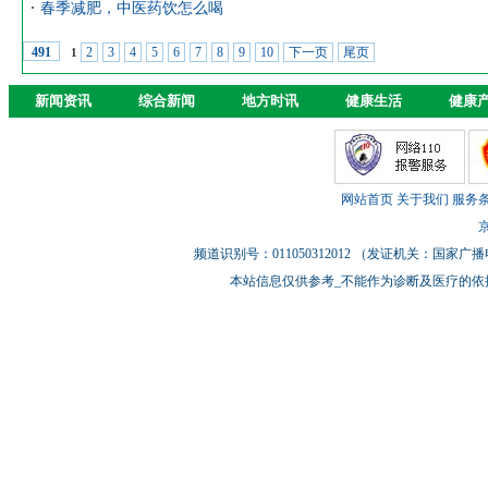
春季减肥，中医药饮怎么喝
2
3
4
5
6
7
8
9
10
下一页
尾页
491
1
新闻资讯
综合新闻
地方时讯
健康生活
健康
网站首页
关于我们
服务
京
频道识别号：011050312012 （发证机关：国
本站信息仅供参考_不能作为诊断及医疗的依