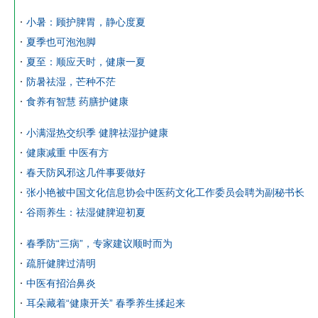
小暑：顾护脾胃，静心度夏
夏季也可泡泡脚
夏至：顺应天时，健康一夏
防暑祛湿，芒种不茫
食养有智慧 药膳护健康
小满湿热交织季 健脾祛湿护健康
健康减重 中医有方
春天防风邪这几件事要做好
张小艳被中国文化信息协会中医药文化工作委员会聘为副秘书长
谷雨养生：祛湿健脾迎初夏
春季防“三病”，专家建议顺时而为
疏肝健脾过清明
中医有招治鼻炎
耳朵藏着“健康开关” 春季养生揉起来