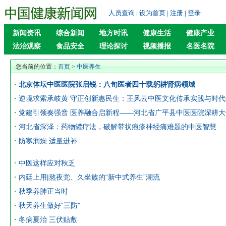
人员查询
|
设为首页
|
注册
|
登录
新闻资讯
综合新闻
地方时讯
健康生活
健康产业
法治观察
食品安全
理论探讨
视频播报
名医名院
您当前的位置：
首页
>
中医养生
北京体坛中医医院张启锐：八旬医者四十载躬耕肾病领域
逆境求索承岐黄 守正创新惠民生：王风云中医文化传承实践与时
党建引领奏强音 医养融合启新程——河北省广平县中医医院深耕
河北省深泽：药物罐疗法，破解带状疱疹神经痛难题的中医智慧
防寒润燥 适量进补
中医这样应对秋乏
内廷上用|熬夜党、久坐族的“新中式养生”潮流
秋季养肺正当时
秋天养生做好“三防”
冬病夏治 三伏贴敷