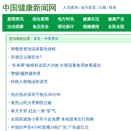
人员查询
|
设为首页
|
注册
|
登录
新闻资讯
综合新闻
地方时讯
健康生活
健康产业
法治观察
食品安全
理论探讨
视频播报
名医名院
您当前的位置：
首页
>
中医养生
肿瘤患者泡温泉要先体检
药酒怎么喝安全?
“长寿果”核桃有这四大功效 长期适量食用效果最佳
警惕!越胖越伤肾
特殊人群喝汤有讲究
泡次热水澡等于散步30分钟
黄芪山药大枣粥防过敏
春天开背 赶走一身“湿”气
全国高速路小客车今起免费 各地迎来出行高峰
中国好声音4小时直播14轮广告 广告超亿元