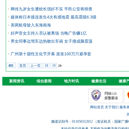
网传九岁女生遭校长强奸不实 平邑公安将彻查
媒体称日本接连发生4次有感地震 最高震级6.3级
美两航母驶入东海南海
好声音女主持人否认被离场 当晚广告赚1亿
男女同事边驾车边热吻出车祸 女子撞成脑震荡
广州第十届性文化节开幕 派发100万只避孕套
首页
上一页
18
19
491
20
新闻资讯
综合新闻
地方时讯
健康生活
健康
网站首页
关于我们
服务
京
频道识别号：011050312012 （发证机关：国
本站信息仅供参考_不能作为诊断及医疗的依