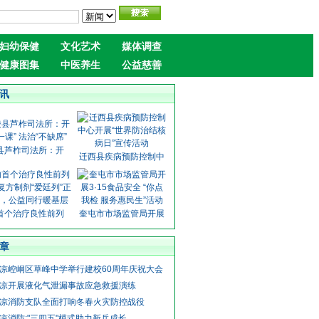
妇幼保健
文化艺术
媒体调查
健康图集
中医养生
公益慈善
讯
县芦柞司法所：开
迁西县疾病预防控制中
首个治疗良性前列
奎屯市市场监管局开展
章
凉崆峒区草峰中学举行建校60周年庆祝大会
凉开展液化气泄漏事故应急救援演练
凉消防支队全面打响冬春火灾防控战役
凉消防:"三四五"模式助力新兵成长