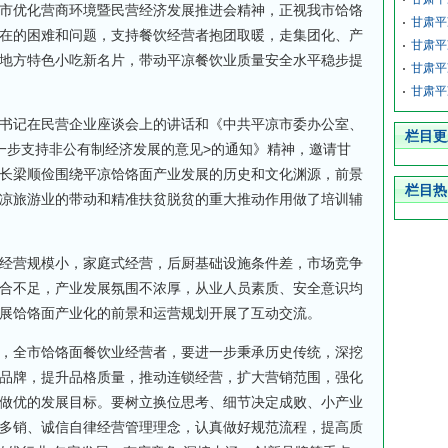
优化营商环境暨民营经济发展推进会精神，正视我市饸饹
甘肃平
在的困难和问题，支持餐饮经营者抱团取暖，走集团化、产
甘肃平
地方特色小吃新名片，带动平凉餐饮业质量安全水平稳步提
甘肃平
甘肃平
记在民营企业座谈会上的讲话和《中共平凉市委办公室、
栏目更
一步支持非公有制经济发展的意见>的通知》精神，邀请甘
长梁顺俭围绕平凉饸饹面产业发展的历史和文化渊源，前景
栏目热
凉旅游业的带动和精准扶贫脱贫的重大推动作用做了培训辅
营规模小，家庭式经营，后厨基础设施条件差，市场竞争
合不足，产业发展氛围不浓厚，从业人员素质、安全意识均
展饸饹面产业化的前景和运营规划开展了互动交流。
全市饸饹面餐饮业经营者，要进一步秉承历史传统，深挖
品牌，提升品格质量，推动连锁经营，扩大营销范围，强化
做优的发展目标。要树立换位思考、细节决定成败、小产业
多销、诚信自律经营管理理念，认真做好规范流程，提高质