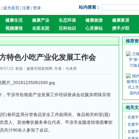
站内搜索：
询
|
设为首页
|
注册
|
登录
健康生活
健康产业
生态环保
健康旅游
健康家居
视频播报
名医名院
百科知识
心灵驿站
携手夕阳
推荐资
方特色小吃产业化发展工作会
兰陵
5 09:57:13 来源：健康导报新闻网 作者：马来虎
国内
午，平凉市饸饹面产业发展工作培训座谈会在陇东明珠宾馆
相关文
)食药监局分管食品安全工作副局长、食品相关科室(股)
甘肃平
负责人、其他餐饮服务单位代表、平凉市金陇道饸饹面餐饮
甘肃平
员共计90余人参加了会议。
甘肃平
甘肃平