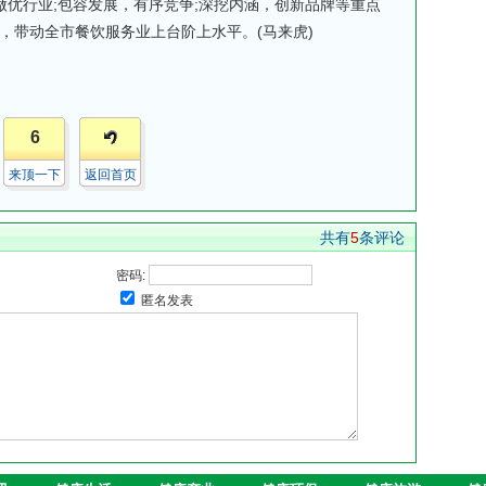
做优行业;包容发展，有序竞争;深挖内涵，创新品牌等重点
，带动全市餐饮服务业上台阶上水平。(马来虎)
6
来顶一下
返回首页
共有
5
条评论
密码:
匿名发表