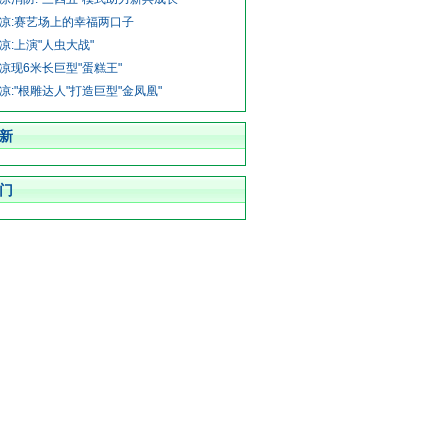
凉:赛艺场上的幸福两口子
凉:上演"人虫大战"
凉现6米长巨型"蛋糕王"
凉:"根雕达人"打造巨型"金凤凰"
新
门