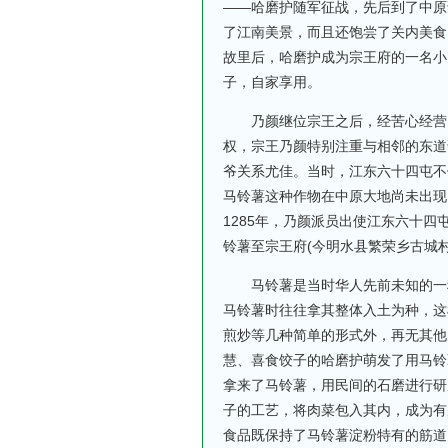
——哈磨护随军征战，先后到了中原
了江南美景，而且还饱尝了关内美食
故里后，哈磨护成为宗王府的一名小
子，自家享用。
乃颜继位宗王之后，经苦心经营，
权，宗王乃颜特别注重与相邻的东道
爷关系尤佳。当时，江东六十四屯不
马铃薯这种作物在中原大地尚未出现
1285年，乃颜派员出使江东六十
铃薯至宗王府(今明水县繁荣乡古城村
马铃薯是当时华人先前未知的一种
马铃薯时往往拿其整体入土为种，这
煎炒等几种简单的形式外，再无其他
慧、喜食饺子的哈磨护萌发了用马铃
拿来了马铃薯，用民间的石磨进行研
子的工艺，将肉菜包入其内，成为有
食品既保持了马铃薯淀粉特有的筋道