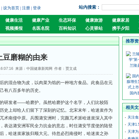
站内搜索：
询
|
设为首页
|
注册
|
登录
健康生活
健康产业
生态环保
健康旅游
健康家居
视频播报
名医名院
百科知识
心灵驿站
携手夕阳
推荐资
土豆磨糊的由来
兰陵
6 16:07:16 来源：中国健康新闻网 作者：贾文成
的混合物为皮，以肉菜为馅的一种地方食品。此食品在元
己有八百多年的历史。
国内
研发者——哈磨护。虽然哈磨护这个名字，人们比较陌
相关文
历史上却给人们留下了深刻的记忆。北宋末年，哈迷蚩作为
关注食
兀术南侵中原。兵围潞安洲时，完颜兀术派哈迷蚩深入其中
天津1
，表达潞安洲军民全力抗金的意志，时任潞安节度使的陆登
天津为
后，哈迷蚩家族归顺大元。待忽必烈南侵时，哈迷蚩之孙
春糖开