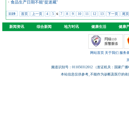
食品生产日期不能“捉迷藏”
首页
上一页
4
5
7
8
9
10
11
12
13
下一页
尾页
1119
6
新闻资讯
综合新闻
地方时讯
健康生活
健康
网站首页
关于我们
服务
京
频道识别号：011050312012 （发证机关：国
本站信息仅供参考_不能作为诊断及医疗的依