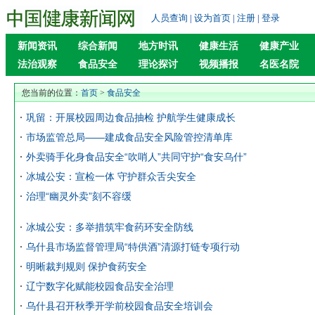
人员查询
|
设为首页
|
注册
|
登录
新闻资讯
综合新闻
地方时讯
健康生活
健康产业
法治观察
食品安全
理论探讨
视频播报
名医名院
您当前的位置：
首页
>
食品安全
巩留：开展校园周边食品抽检 护航学生健康成长
市场监管总局——建成食品安全风险管控清单库
外卖骑手化身食品安全“吹哨人”共同守护“食安乌什”
冰城公安：宣检一体 守护群众舌尖安全
治理“幽灵外卖”刻不容缓
冰城公安：多举措筑牢食药环安全防线
乌什县市场监督管理局“特供酒”清源打链专项行动
明晰裁判规则 保护食药安全
辽宁数字化赋能校园食品安全治理
乌什县召开秋季开学前校园食品安全培训会